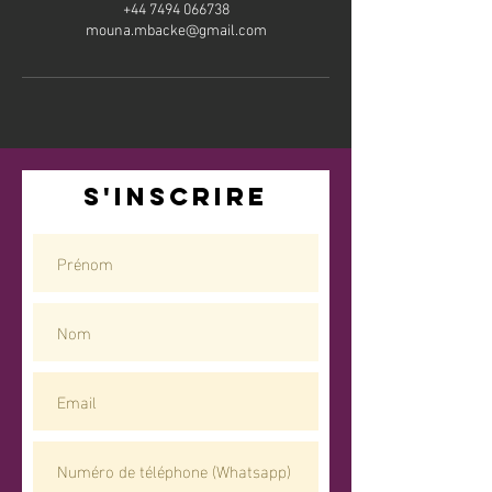
+44 7494 066738
mouna.mbacke@gmail.com
S'inscrire