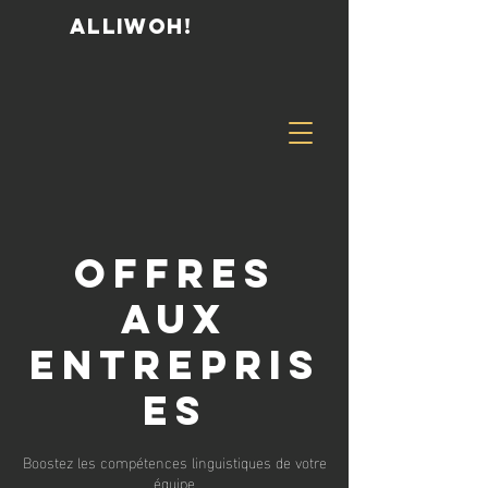
ALLIWOH!
Offres
aux
entrepris
es
Boostez les compétences linguistiques de votre
équipe