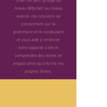
niveau débutant au niveau
avancé, ces sessions se
concentrent sur la
grammaire et le vocabulaire
et vous aide à renforcer
votre capacité à lire et
comprendre des textes en
anglais ainsi qu’à écrire vos
propres textes.