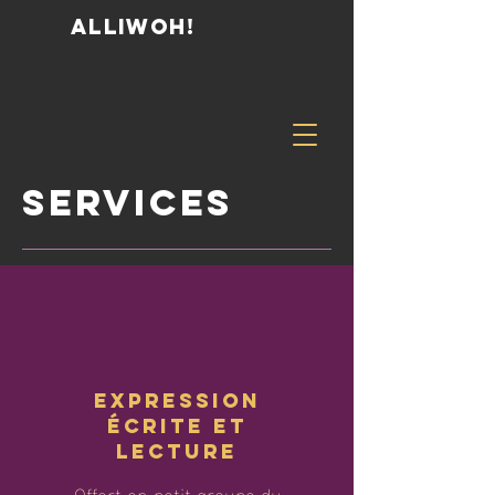
ALLIWOH!
services
Expression
écrite et
lecture
Offert en petit groupe du