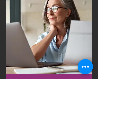
Rédaction et
correction
de documents
Rédaction et correction de vos
documents académiques et
professionnels