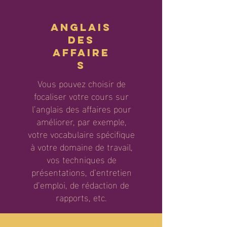
Anglais
des
affaire
s
Vous pouvez choisir de
focaliser votre cours sur
l’anglais des affaires pour
améliorer, par exemple,
votre vocabulaire spécifique
à votre domaine de travail,
vos techniques de
présentations, d’entretien
d’emploi, de rédaction de
rapports, etc.