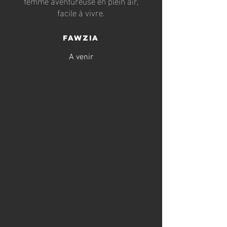
femme aventureuse en plein air,
facile à vivre.
Fawzia
A venir