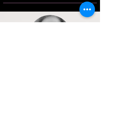
Coumba, Medecin
Les coachs alient patience,
professionnalisme et pédagogie pour
soutenir les clients en fonction de leur
niveau et leurs besoins spécifiques.