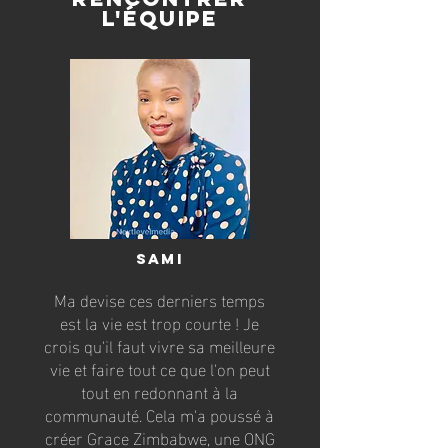
l'équipe
sami
Ma devise ces derniers temps
est la vie est trop courte ! Je
crois qu'il faut vivre sa meilleure
vie et faire tout ce que l'on peut
tout en redonnant à la
communauté. Cela m'a poussé à
créer Grace Zimbabwe, une ONG