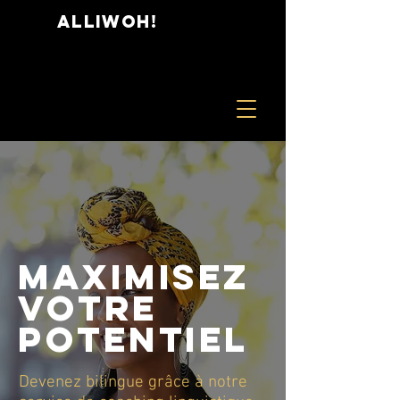
ALLIWOH!
Maximisez
votre
potentiel
Devenez bilingue grâce à notre