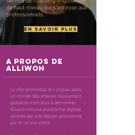
service de coaching linguistique
de haut niveau qui s'adresse aux
professionnels.
En savoir plus
A propos de
ALLIWOH
Le rôle primordial de l’anglais dans
un monde des affaires résolument
globalisé n’est plus à démontrer.
Alliwoh est une plateforme digitale
animée par une équipe passionnée
par le service client.