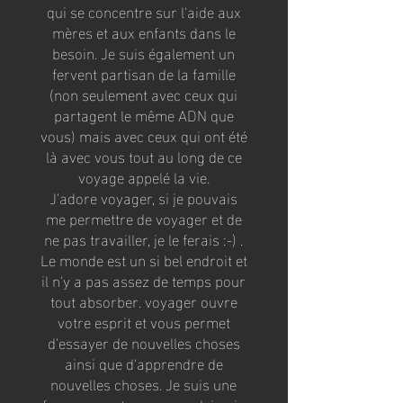
qui se concentre sur l'aide aux
mères et aux enfants dans le
besoin. Je suis également un
fervent partisan de la famille
(non seulement avec ceux qui
partagent le même ADN que
vous) mais avec ceux qui ont été
là avec vous tout au long de ce
voyage appelé la vie.
J'adore voyager, si je pouvais
me permettre de voyager et de
ne pas travailler, je le ferais :-) .
Le monde est un si bel endroit et
il n'y a pas assez de temps pour
tout absorber. voyager ouvre
votre esprit et vous permet
d'essayer de nouvelles choses
ainsi que d'apprendre de
nouvelles choses. Je suis une